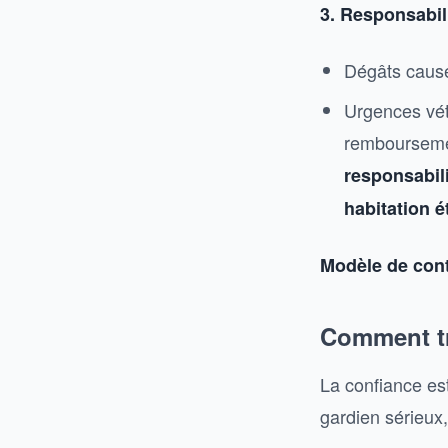
3. Responsabil
Dégâts causés
Urgences vété
remboursemen
responsabili
habitation 
Modèle de cont
Comment tr
La confiance est
gardien sérieux,