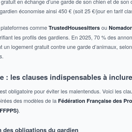
 gratuit en échange d’une garde de son chien et de son
ardien économise ainsi 450 € (soit 25 €/jour en tarif cla
es plateformes comme
ou
TrustedHousesitters
Nomador
ifiant les profils des gardiens. En 2025, 70 % des anno
nt un logement gratuit contre une garde d’animaux, selon
s.
e : les clauses indispensables à inclur
 est obligatoire pour éviter les malentendus. Voici les cl
spirées des modèles de la
Fédération Française des Pr
.
 (FFPPS)
n des obligations du gardien