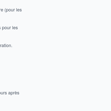
re (pour les
s pour les
ration.
ours après