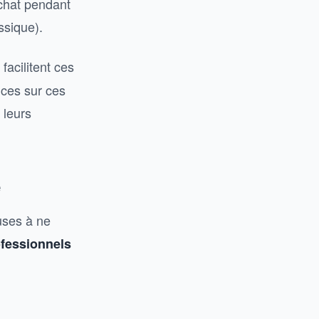
 chat pendant
ssique).
facilitent ces
nces sur ces
 leurs
e
auses à ne
ofessionnels