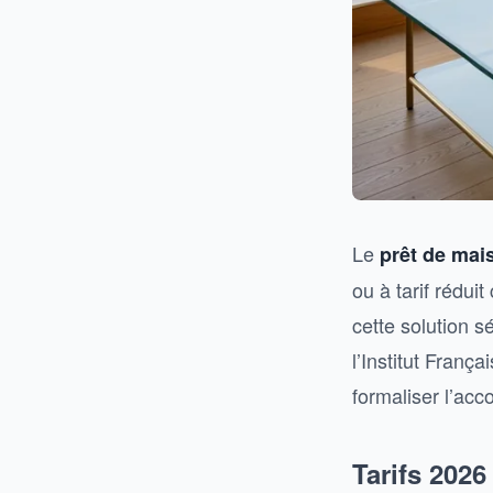
Le
prêt de mai
ou à tarif rédu
cette solution 
l’Institut França
formaliser l’acco
Tarifs 202