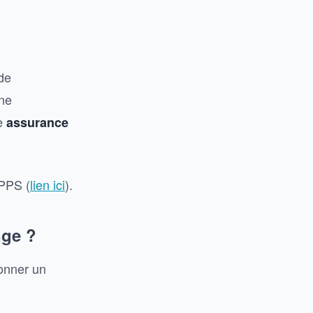
de
une
ne
assurance
FPPS (
lien ici
).
nge ?
ionner un