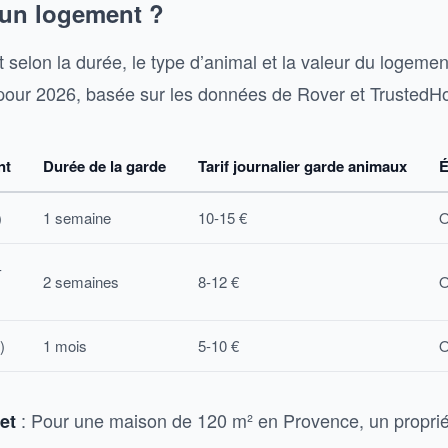
un logement ?
nt selon la durée, le type d’animal et la valeur du logemen
e pour 2026, basée sur les données de Rover et TrustedHo
nt
Durée de la garde
Tarif journalier garde animaux
É
)
1 semaine
10-15 €
O
-
2 semaines
8-12 €
O
)
1 mois
5-10 €
O
: Pour une maison de 120 m² en Provence, un proprié
et