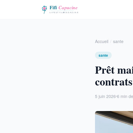
Accueil
sante
sante
Prêt mai
contrats
5 juin 2026
6 min de