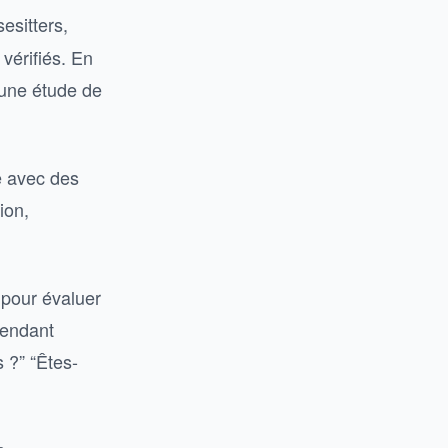
sitters,
vérifiés. En
 une étude de
e avec des
ion,
 pour évaluer
pendant
 ?” “Êtes-