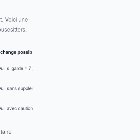
t. Voici une
usesitters.
change possible (logement gratuit)
ui, si garde ≥ 7 jours
ui, sans supplément
ui, avec caution
taire